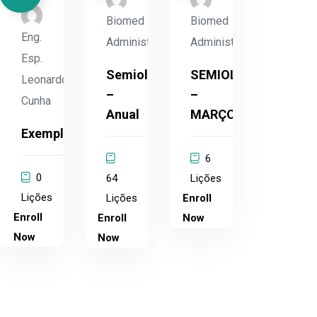
Biomed
Biomed
Eng.
Administrador
Administrador
Esp.
Semiologia
SEMIOLOGIA
Leonardo
–
–
Cunha
Anual
MARÇO
Exemplo
6
0
64
Lições
Lições
Lições
Enroll
Enroll
Enroll
Now
Now
Now