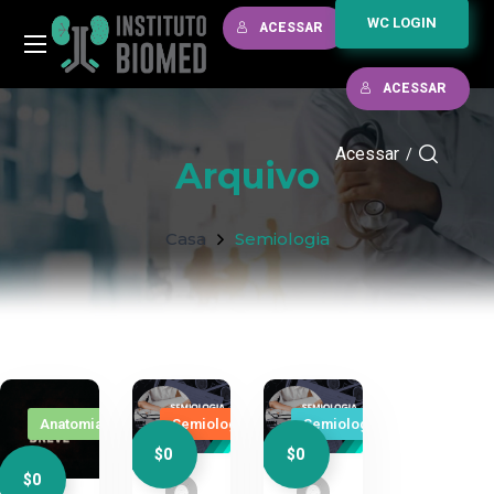
WC LOGIN
ACESSAR
ACESSAR
Acessar
/
Arquivo
Casa
Semiologia
Anatomia
Semiologia
Semiologia
$0
$0
$0