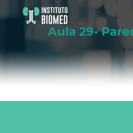
Aula 29- Par
Casa
N