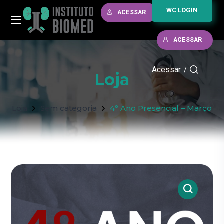
WC LOGIN
ACESSAR
ACESSAR
Acessar
/
Loja
Loja
Sem categoria
4° Ano Presencial – Março