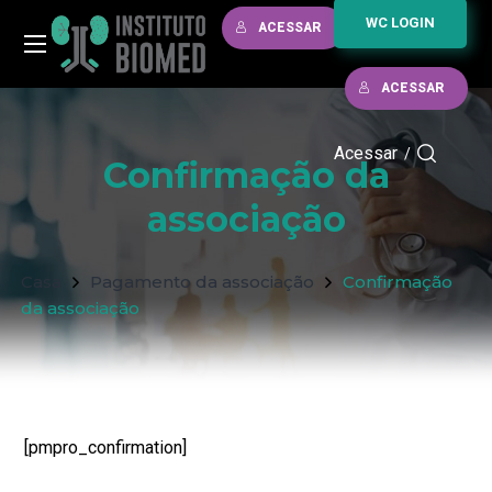
WC LOGIN
ACESSAR
ACESSAR
Acessar
/
Confirmação da
associação
Casa
Pagamento da associação
Confirmação
da associação
[pmpro_confirmation]