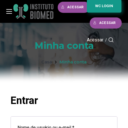
WC LOGIN
ACESSAR
ACESSAR
Acessar
/
Minha conta
Casa
Minha conta
Entrar
Nome de usuário ou e-mail
*