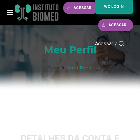
WC LOGIN
ACESSAR
ACESSAR
Acessar
/
Meu Perfil
Casa
Meu Perfil
DETALHES DA CONTA E