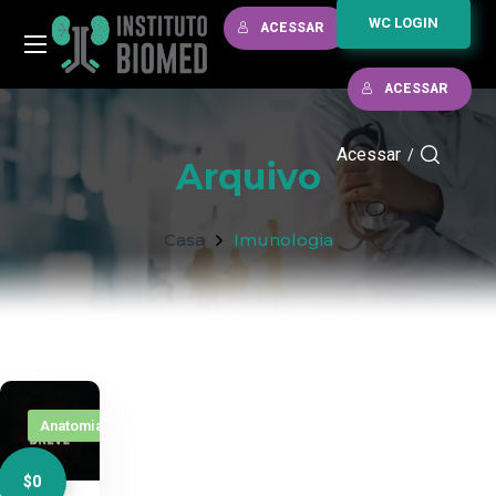
WC LOGIN
ACESSAR
ACESSAR
Acessar
/
Arquivo
Casa
Imunologia
Anatomia
$0