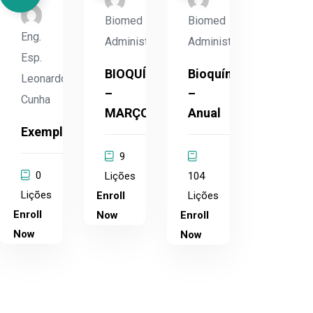
Biomed
Biomed
Eng.
Administrador
Administrador
Esp.
BIOQUÍMICA
Bioquímica
Leonardo
–
–
Cunha
MARÇO
Anual
Exemplo
9
0
Lições
104
Lições
Enroll
Lições
Enroll
Now
Enroll
Now
Now