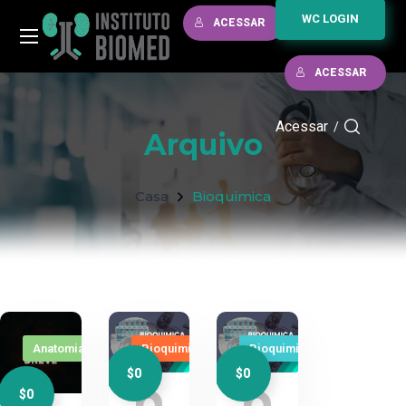
WC LOGIN
ACESSAR
ACESSAR
Acessar
/
Arquivo
Casa
Bioquimica
Anatomia
Bioquimica
Bioquimica
$0
$0
$0